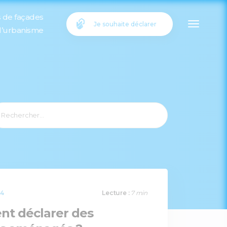
s de façades
Je souhaite déclarer
 l’urbanisme
24
Lecture :
7 min
t déclarer des