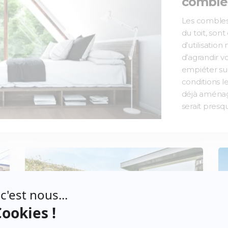
comble
Les combles,
du toit, son
d’utilisation
d’agrandir v
empiéter sur
conditions l
déjà aménagé
serait presqu