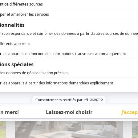
18 / 09 / 2023
Lecture :
8 min
Comment déclarer une extension
de maison ?
Construire une extension de maison
n’est pas le genre de travaux à prendre
à la légère. Que ce soit…