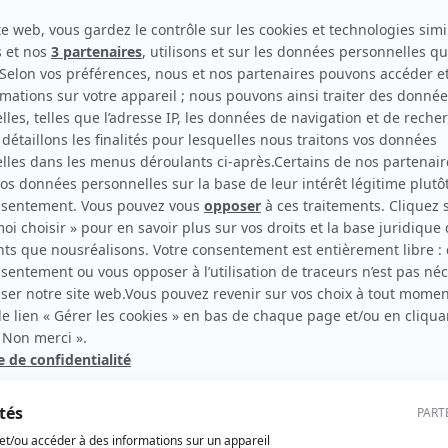
10 / 06 / 2024
Lecture :
10 min
Peut-on déclarer une véranda
déjà construite ?
Avoir une véranda est un rêve pour
beaucoup. En effet, cette construction «
dedans/dehors » offre un espace plein…