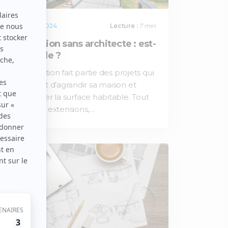
20 / 05 / 2024
Lecture :
7 min
Surélévation sans architecte : est-
ce possible ?
La surélévation fait partie des projets qui
permettent d’agrandir sa maison et
d’augmenter la surface habitable. Tout
comme les extensions,…