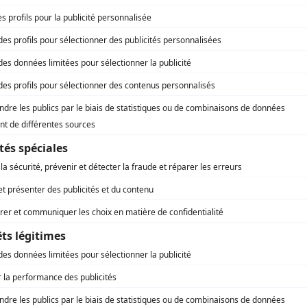
19 / 02 / 2024
Lecture :
9 min
Faut-il un permis de construire
pour une extension ? Guide
complet
L’envie d’agrandir sa maison, son
espace de vie sans pour autant
déménager peut surgir à tout moment.
Que ce…