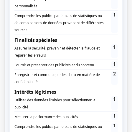
construction ou de rénovation dans la charmante ville
de Saint-Étienne, il est essentiel de se renseigner sur
toutes les étapes nécessaires pour déclarer vos
projets. La déclaration de travaux à St Etienne est une
étape cruciale pour s’assurer que votre projet
respecte les réglementations locales tout en
contribuant au dynamisme de la ville.
Avant de déposer votre
Bon à savoir.
dossier de déclaration de travaux à
Saint Etienne, vous devez le préparer.
Et pour réaliser votre dossier de
déclaration préalable ou de permis de
construire en quelques minutes et à
moindre coûts, découvrez notre
site de
.
déclaration de travaux en ligne