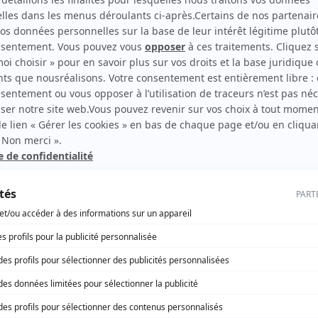
Une conception de moins en moins polluante
c’est quoi ?
ltaïque
gie solaire le plus populaire actuellement. Le principe est d
t les rayons du soleil
. L’électricité peut ensuite être so
seur d’énergie. Il est également possible de cumuler les d
 Cette option est très souvent choisie par les particuliers car
le donne également lieu à de nombreux autres avantages c
que