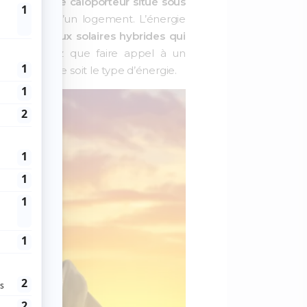
e à un fluide caloporteur situé sous
 chauffage d’un logement. L’énergie
 des
panneaux solaires hybrides qui
 élevé. Notez que faire appel à un
 cela quel que soit le type d’énergie.