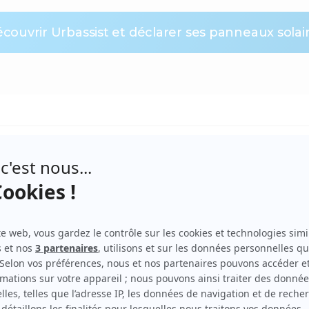
couvrir Urbassist et déclarer ses panneaux solai
of Contents
’énergie solaire, c’est quoi ?
Le solaire photovoltaïque
Le solaire thermique
’accessibilité des panneaux solaires en 2023
Un investissement qui se rentabilise facilement
Une démarche encouragée par l’Etat via des aides finan
es atouts écologiques de l’énergie solaire
Aucun gaz à effet de serre rejeté dans l’atmosphère