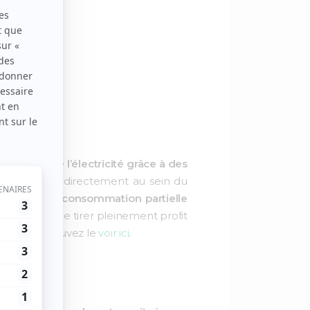
e
produire de l’électricité grâce à des
it consommée directement au sein du
eux via
l’autoconsommation partielle
 elle permet de tirer pleinement profit
omme vous pouvez le
voir ici
.