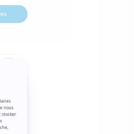
res
cières