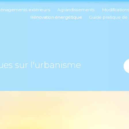
énagements extérieurs
Agrandissements
Modification
Rénovation énergétique
Guide pratique de
ques sur l'urbanisme