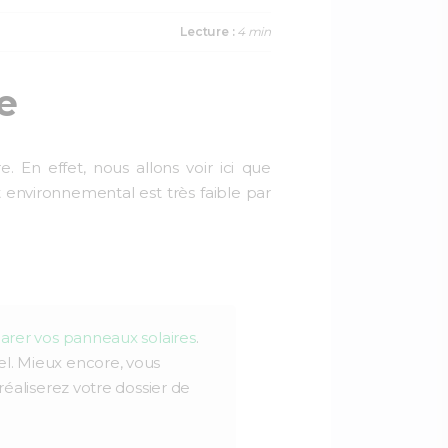
a
w
i
c
i
n
Lecture :
4 min
e
t
k
b
t
e
o
e
d
e
o
r
I
k
n
e. En effet, nous allons voir ici que
t environnemental est très faible par
arer vos panneaux solaires
.
el. Mieux encore, vous
réaliserez votre dossier de