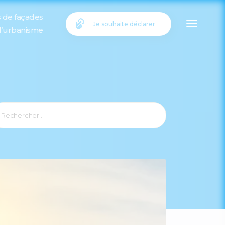
s de façades
Je souhaite déclarer
 l’urbanisme