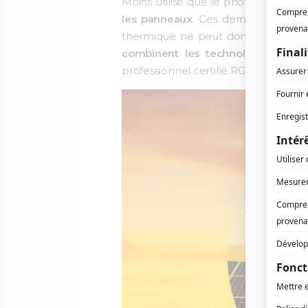
Moins utilisé que le photovoltaïque
les panneaux
. Ces derniers sont r
thermique ne peut donc pas être uti
combinent les technologies phot
professionnel certifié RGE est fo