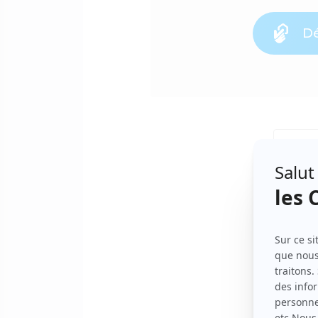
Dé
Table 
L
L
L