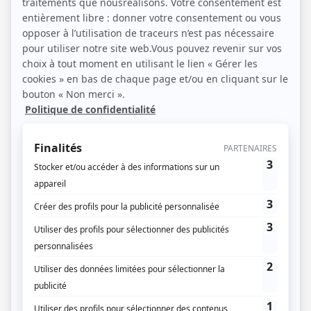
26 / 09 / 2022
Lecture :
7 min
Carte Communale : le
document des petites
communes
L’aménagement du territoire et l’urbanisme dans
l’hexagone et ses territoires d’autre mer sont très
encadrés. Pour commencer, sachez que le Code de
l’urbanisme comprend les règles générales, dites de
droit commun. Ensuite, il existe plusieurs documents à
une échelle plutôt régionale. On parle notamment des
schémas de cohérence territoriale - SCot. Enfin, au
niveau local, les communes organisent l’occupation