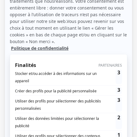
14 / 10 / 2019
Lecture :
4 min
Sursis à statuer : définition et
conséquences sur les
demandes d’urbanisme
Un sursis à statuer en urbanisme correspond à la
suspension momentanée d’une procédure telle que
l’instruction des demandes d’autorisation de
travaux : permis de construire, déclaration préalable ou
permis d’aménager. Conditions La commune a le
droit de surseoir à statuer tout projet qui mettrait en
risque le bon déroulement des plans d’urbanisme.
Pour que la commune vous impose un « sursis à