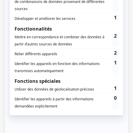
ou en saisissant le tribunal administratif avec un recours
contentieux.
Les questions relatives aux recours sont précisées dans
les articles R600-1 à R600-7 du Code de l’urbanisme.
Il est important de garder en tête les délais à respecter
pour garantir la recevabilité de votre demande.
Je souhaite déclarer mes travaux
Le délai
Avec
affichage de l’autorisation d’urbanisme
: si
vous avez affiché l’autorisation de travaux sur
votre terrain, c’est à partir de ce moment que le
délai de recours débute : le délai est donc de
2