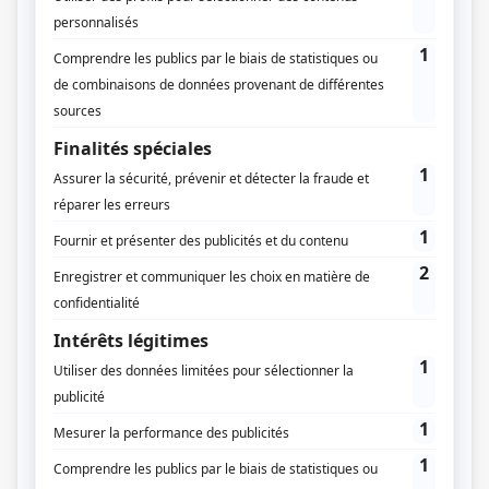
Ajouter un abri de jardin sur votre propriété peut être
une excellente façon d’augmenter votre espace de
stockage ou de créer un espace de loisirs en plein air.
Cependant, avant de construire cet abri de jardin de 10
m² tant convoité, il est important d’anticiper les
éventuelles taxes associées à ce type de structure.
Voyons dans cet article si vous devez payer une taxe
pour un abri de jardin de 10m².
Avant de commencer la
Bon à savoir.
construction de votre abri de jardin de
10m², assurez-vous d’obtenir les
autorisations nécessaires auprès des
autorités locales. En effet, se
conformer aux règlements locaux
(Plan Local d’Urbanisme) et obtenir
l’autorisation d’urbanisme garantit la
légalité de votre projet. Pour réaliser
votre dossier de
déclaration de travaux