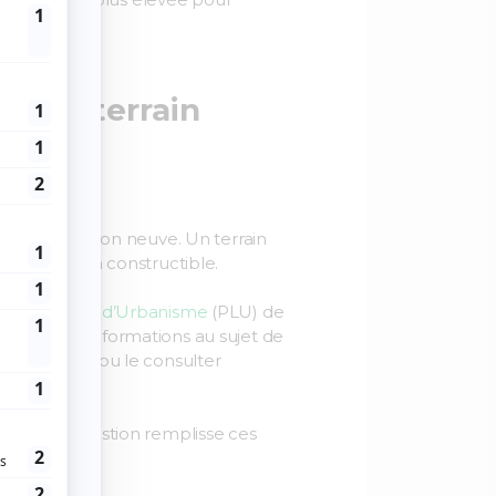
opriété.
 et un terrain
une construction neuve. Un terrain
lisé mais non constructible.
le
Plan Local d’Urbanisme
(PLU) de
toutes les informations au sujet de
 de la ville ou le consulter
errain en question remplisse ces