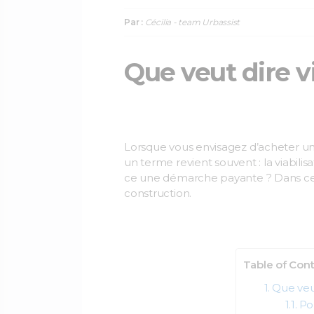
Par :
Cécilia - team Urbassist
Que veut dire vi
Lorsque vous envisagez d’acheter un t
un terme revient souvent : la viabilisa
ce une démarche payante ? Dans cet a
construction.
Table of Con
Que veut
Pou