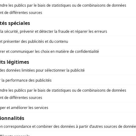
eut être un atout majeur si vous envisagez de vendre votre pr
rence entre un terrain viabilisé
à bâtir réunit toutes les conditions nécessaires pour recevoir 
s encore viabilisé. Et inversement ! Un terrain peut être viabi
ve dans une zone constructible ou non, vous pouvez consulter 
e de terrain qui correspond à la vôtre. Vous obtiendrez ainsi 
celle. Pour obtenir le PLU vous pouvez faire la demande auprès
ble.
le sur une parcelle en toute sérénité, il faudra donc que le t
le ET viabilisé
.