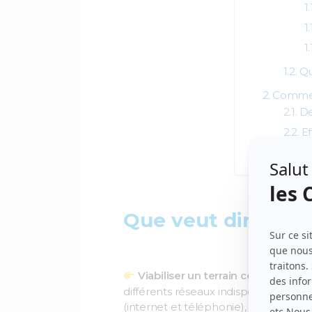
Qu
Comment
De
E
Combien
Que veut dire viabi
Viabiliser un terrain consiste à le
différents réseaux indispensables à la 
(internet et téléphonie), ainsi que 