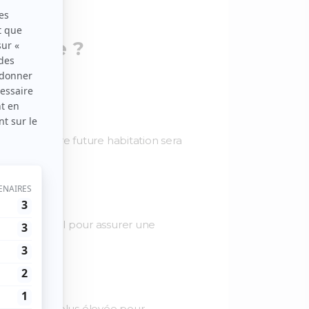
ortante ?
ntit que votre future habitation sera
e).
 est essentiel pour assurer une
e valeur bien plus élevée pour