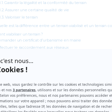
Garantir la légalité et la conformité du terrain
Assurer une certaine qualité de vie
Valoriser le terrain
elle est la différence entre un terrain viabilisé et un terrain c
 viabiliser un terrain ?
mander un certificat d’urbanisme en mairie
ffectuer le raccordement aux réseaux
 coûte une viabilisation ?
liser un terrain ?
 rendre apte à accueillir une construction.
Pour ce faire, il es
vie courante : l’eau, l’électricité, le gaz, l’assainissement (t
l’aménagement d’un accès à la voie publique.