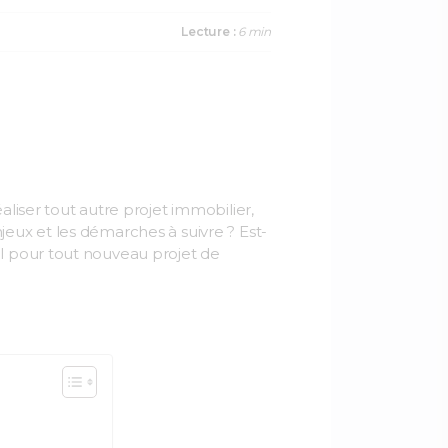
a
w
i
c
i
n
Lecture :
6 min
e
t
k
b
t
e
o
e
d
o
r
I
k
n
liser tout autre projet immobilier,
enjeux et les démarches à suivre ? Est-
el pour tout nouveau projet de