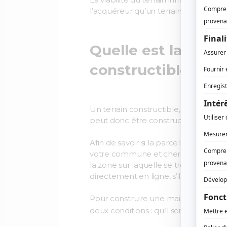
l’acquéreur qu’un terrain nu. Cela p
Quelle est la diffé
constructible ?
Un terrain constructible, ou terrain 
peut donc être constructible, mais pa
Afin de savoir si la parcelle se trou
votre commune et chercher la parcell
la zone sur laquelle se trouve la par
directement en ligne, s’il est disponi
Pour construire une maison individuel
deux conditions : qu’il soit
constructib