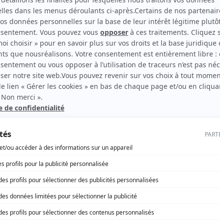
sation d’un terrain est-elle imp
conformité du terrain
s aux normes de construction en vigueur. La viabilisation gara
ra obtenir une autorisation de travaux (permis de construir
ité de vie
réseaux d’eau potable, d’électricité et de télécommunications
errain n’est pas considéré comme habitable.
ement le prix du terrain. En effet, une parcelle viabilisée a un