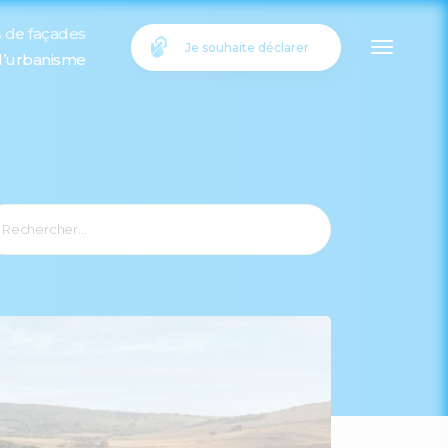
s de façades
Je souhaite déclarer
 l’urbanisme