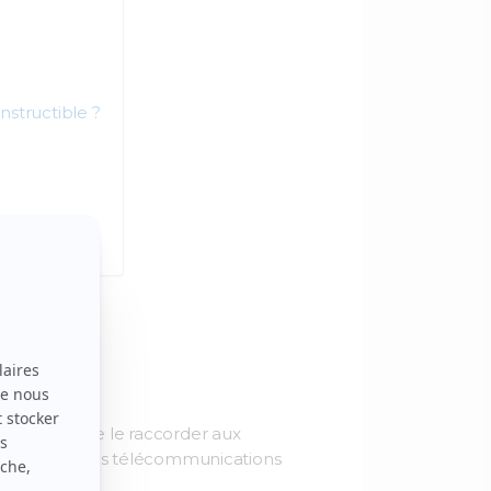
onstructible ?
t nécessaire de le raccorder aux
out-à-l’égout), les télécommunications