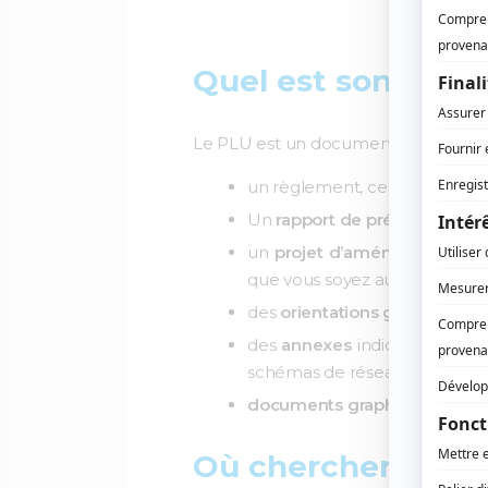
Quel est son cont
Le PLU est un document assez copieu
un règlement,
celui-là va vou
Un
rapport de présentation
, 
un
projet d’aménagement et
que vous soyez au courant !
des
orientations générales 
des
annexes
indiquant les
se
schémas de réseaux d’eau potab
documents graphiques
, ce s
Où chercher dans 