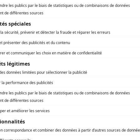
enu ?
x et très technique, qui comporte plusieurs autres docume
s intéresser davantage.
avec le diagnostic du territoire
 de développement durable (PADD),
que fixe les objectifs
d’aménagement et de programmation (OAP),
qui concernent 
rvitudes d’utilité publique
, les zones d’aménagement concert
le et d’assainissement… et la liste est infinie !
ont des plans et cartes très techniques.
le PLU pour déclarer des trava