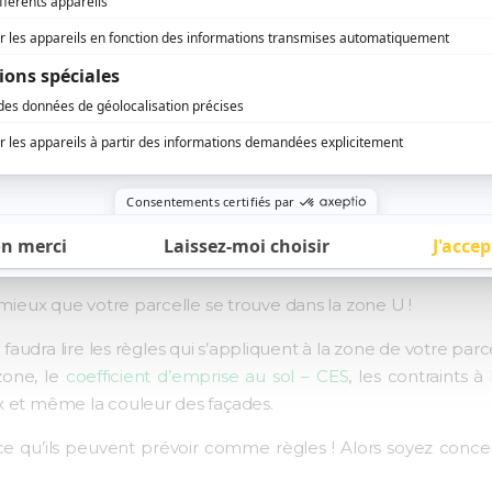
s la partie
réglementation du PLU
que vous trouverez la plup
truction
.
on des sols sous forme de zonage :
stières
 mieux que votre parcelle se trouve dans la zone U !
il faudra lire les règles qui s’appliquent à la zone de votre
zone, le
coefficient d’emprise au sol – CES
, les contraints à
x et même la couleur des façades.
ce qu’ils peuvent prévoir comme règles ! Alors soyez conc