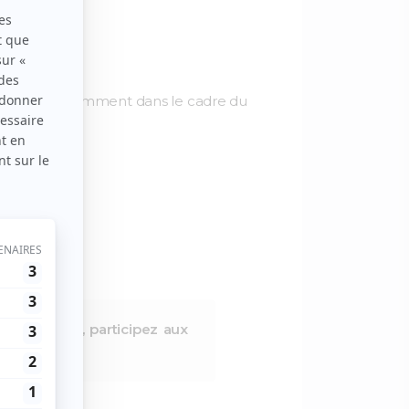
rritoire, notamment dans le cadre du
nstructible
», participez aux