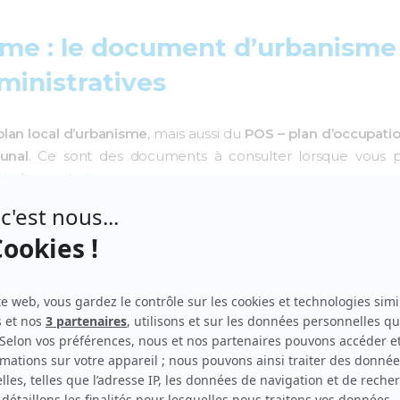
sme : le document d’urbanisme
inistratives
plan local d’urbanisme
, mais aussi du
POS – plan d’occupatio
unal
. Ce sont des documents à consulter lorsque vous 
is de construire
.
mander un
certificat d’urbanisme
. Celui-ci va vous donner les
rè
e.
 la lecture du PLU de votre commune, qui doit compter plu
des outils comme
UrbaPlus
permettent d’obtenir une analyse
voir à parcourir le document en entier.
ar il a été remplacé par le
PLU
(
Loi SRU du 13 décembre 
ru en 2016 pour intégrer la notion d’
intercommunalité
. De 