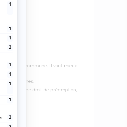
nts :
 futurs de la commune. Il vaut mieux
certaines zones.
é, zones avec droit de préemption,
ux ?