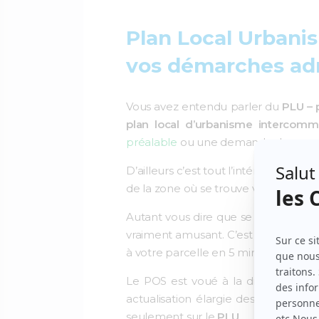
Plan Local Urbani
vos démarches adm
Vous avez entendu parler du
PLU – 
plan local d’urbanisme intercomm
préalable
ou une demande de
perm
D’ailleurs c’est tout l’intérêt de de
de la zone où se trouve votre parcell
Autant vous dire que se pencher sur
vraiment amusant. C’est pourquoi 
à votre parcelle en 5 minutes, sans a
Le POS est voué à la disparition, c
actualisation élargie des PLU, appa
seulement sur le
PLU
.