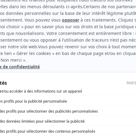
lan Local Urbanisme ?
dique
avec lequel les communes planifient la croissance du te
:
commune
t d’aménagement à respecter
 les habitants,
surtout les propriétaires
!
prises comme : «
mon terrain a été déclassé en terrain inco
otre mairie.