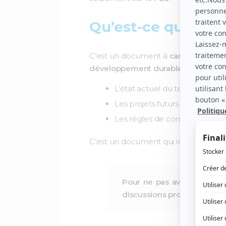
Qu’est-ce que le P
C’est un document à
caractère juri
développement durable
. Il contient 
L’état actuel du territoire
Les projets futurs de votre 
Les règles de construction e
C’est un document qui intéresse tous
Pour ne pas avoir des sur
discussions proposées par v