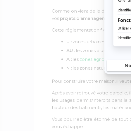
Comme on vient de le dire, c’est dan
vos
projets d’aménagement et cons
Cette réglementation fixe l’utilisati
U :
zones urbaines
AU :
les zones à urbaniser
A :
les
zones agricoles
N :
les zones naturelles et fore
Pour construire votre maison, il vaut
Après avoir retrouvé votre parcelle, 
les usages permis/interdits dans la 
hauteur des bâtiments, les matériau
Vous pourriez être étonné de tout 
vous échappe.