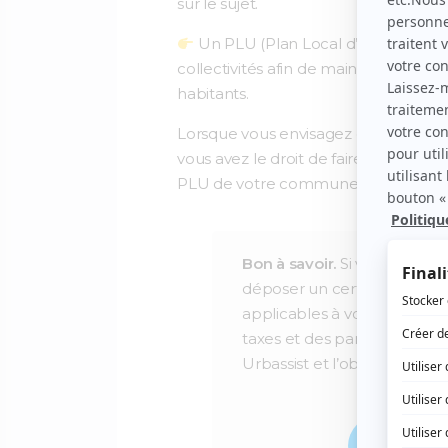
sur le sujet.
Un PLU (Plan Local d’Urbanisme)
collectivités afin de maintenir une co
habitants.
Lorsque vous envisagez de réaliser de
vous avez le droit de faire ou non. 
PLU de votre commune est essentie
Bon à savoir.
Si vous voulez
déposer un certificat d’urb
applicables à votre terrain 
taxes et des participations
Urbassist et l’obtenir pour
Déc