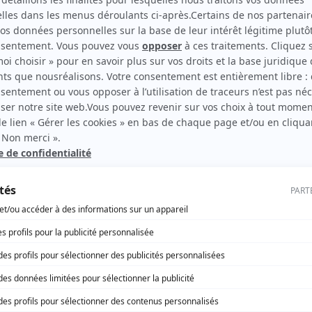
 est
un document d’urbanisme à caractère juridique
. Il est
hérence sur le territoire tout en participant à garder une cert
s travaux de construction ou de rénovation pour votre maison,
Et ce, avant même de déposer l’autorisation d’urbanisme. C’e
l.
 connaître toutes les règles d’urbanisme de votre parcelle,
anisme en mairie. Cette demande vous permettra de connaître
comme, entre autres, les limites administratives au droit de p
 d’urbanisme… Pour préparer votre dossier de CU, vous pouvez
 seulement
19€
!
ouvrir la solution de déclaration de travaux en l