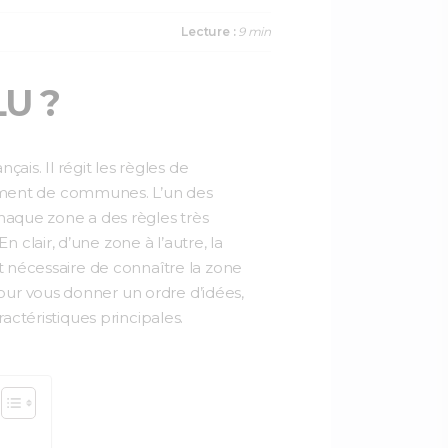
a
w
i
c
i
n
Lecture :
9 min
e
t
k
b
t
e
o
e
d
LU ?
o
r
I
k
n
is. Il régit les règles de
ement de communes. L’un des
 chaque zone a des règles très
clair, d’une zone à l’autre, la
st nécessaire de connaître la zone
our vous donner un ordre d’idées,
actéristiques principales.