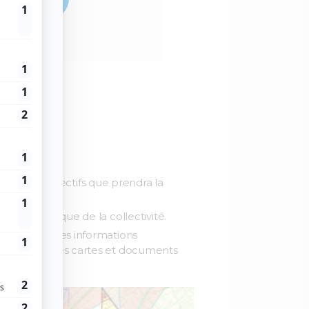
 :
uestion.
er les objectifs que prendra la
n stratégique de la collectivité.
rez toutes les informations
nterpréter les cartes et documents