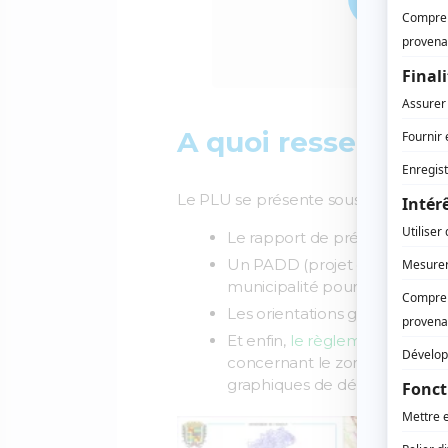
A quoi ressemble 
Le PLU se présente sous la forme d
Le rapport de présentation, qu
Un PADD (projet d’aménagemen
municipalité pour l’aménageme
Les orientations générales d’a
Et enfin,
le règlement du Plan
concernant le zonage en vigu
graphiques de délimitation de