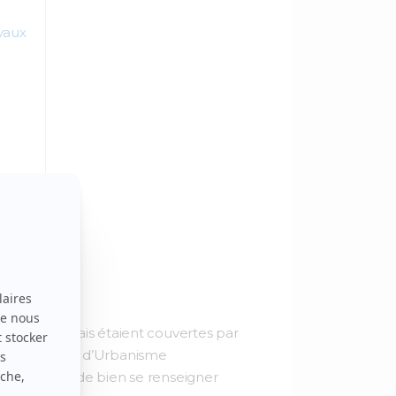
vaux
toire français étaient couvertes par
i (Plan Local d’Urbanisme
a nécessité de bien se renseigner