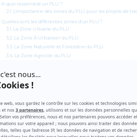
A quoi ressemble un PLU ?
L’importance des zones du PLU pour les projets de tra
Quelles sont les différentes zones d’un PLU ?
La Zone Urbaine du PLU
La Zone À Urbaniser du PLU
La Zone Naturelle et Forestière du PLU
La Zone Agricole du PLU
LU ?
t exactement un
PLU
et pourquoi nous parlons de zones.
 en octobre 2024, 88.06% des communes qui composent le terri
celles-ci, environ 87% sont couvertes par un PLU ou un PLU
es chances pour que vous soyez soumis à ce document. D’où l