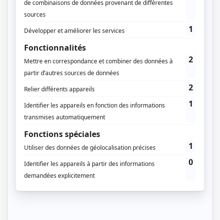
Nous avons déjà quelques articles dédiés sur le sujet
des différentes zones du PLU comme les zones
agricoles, les zones naturelles, les zones à urbaniser et
les zones urbaines. Dans cet article, nous allons nous
concentrer sur la zone UC du PLU qui fait partie des
zones urbaines – ZU.
Avant de parler de la zone UC du PLU, détaillons ce
qu’est le PLU ou Plan local d’urbanisme.
Table of Contents
PLU : un document d’urbanisme essentiel
Plan de zonage : comment situer sa
parcelle ?
A quoi correspond la zone UC du PLU ?
La constructibilité en zone UC
Les autorisations d’urbanisme en
zone UC