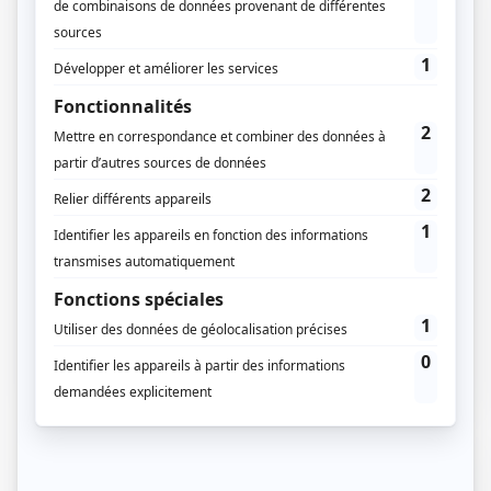
15 / 02 / 2021
Lecture :
4 min
Quels travaux sont soumis au permis
d’aménager ?
Définition du permis d’aménager Tout d’abord, un
permis d’aménager (PA), qu’est-ce que c’est ? Il faut
savoir que le permis…