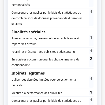
Installer un abri de jardin sur votre parcelle est l’un de
vos projets. En effet, un abri de jardin est un espace
utilisable tout au long de l’année, que ce soit pour
entreposer votre matériel de jardinage, stocker
bouées, transats ou barbecue ou encore même pour
créer un espace dédié au bricolage.
Mais avant d’installer votre projet sur votre parcelle,
vous devez prendre plusieurs éléments en
considération, comme
la réglementation
concernant la distance abri de jardin voisin
.
C’est un élément important, à ne pas négliger ! En effet,
si
votre abri de jardin fait plus de 5m²
, vous devez
demander une autorisation d’urbanisme
avant de
l’installer. Et
si vous ne respectez pas la
réglementation
, notamment concernant les
distances et l’emplacement,
votre projet peut être
refusé
! Explications.