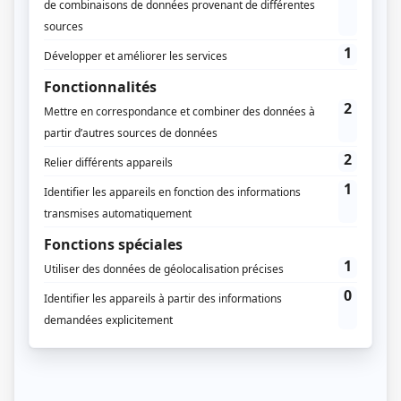
Table of Contents
Mon abri de jardin nécessite une
autorisation d’urbanisme ?
Distance abri de jardin voisin : quelques
notions à connaître
Nouvelle construction.
Limite séparative d’une
propriété.
PLU, plan local d’urbanisme.
Distance abri de jardin voisin : ce qu’il faut
retenir
Interrogez-vous sur les règles locales
Facilitez vos démarches en
demandant un certificat
d’urbanisme
Maintenir une bonne relation avec ses
voisins