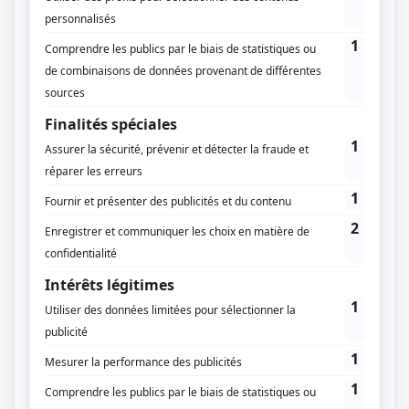
indépendante de votre domicile qui peut exercer
plusieurs fonctions.
Contrairement à
l’abri de jardin
,
le studio de jardin a vocation à être une annexe
habitable.
Ce véritable espace en plus peut être relié au système
d’épuration des eaux usées et au réseau électrique de
votre habitation principale pour devenir, comme son
nom l’indique, un studio avec un espace salle d’eau,
cuisine et un coin nuit. Vous pouvez également
décider de transformer votre studio de jardin en un
espace bureau, grand et fonctionnel ! Avec
l’importance et le développement du télétravail
actuellement, il se peut que cet espace vous soit très
utile.
De nombreux fabricants de studios de jardins
proposent des modèles fonctionnels, vendus clefs en
mains ou en kit et personnalisables à souhait : toit