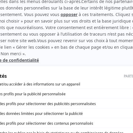
 fait d’un commun accord entre les deux personnes intéressée
ruire soit en cours de validité.
st valable pendant 3 ans et qu’il peut être prolongé 2 fois 1 
mis de construire initial n’est pas modifié par le transfert dudit
s de co
nstruire, vous transférerez aussi les
taxes d’aménag
ne bonne motivation pour faire la démarche.
ais que vous êtes intéressé par un terrain et un projet qu
st alors très conseillé de demander le transfert de l’autori
.