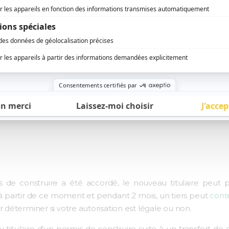
s ?
réponse à votre demande. Dans le cas où la mairie ne se 
mme acceptée :
transfert de permis tacite.
Pensez à demander
a n’est pas obligatoire mais pourra s’avérer utile.
 personne morale et le titulaire un particulier dispensé d
de permis de construire. En effet, les personnes morales sont
des travaux sur constructions existantes.
s de construire a été accordé, le nouveau titulaire peut
 partir de ce moment et pendant 2 mois, un tiers peut
conte
éterminer si votre autorisation est légale ou non.
itulaire d’un permis de construire suite à un transfert de 