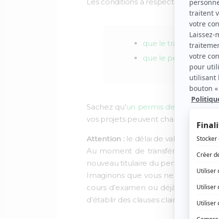
Les conditions à respecter sont :
que le transfert soit
que le permis de const
Sachez qu’
un permis de construire
e
vos projets peuvent changer.
Attention :
le délai de validité du per
Au moment de transférer le permi
nouveau titulaire du permis. C’est u
Imaginons que vous ne vendez pas m
cours d’examen ou déjà accepté. Il e
d’établir des clauses claires à ce sujet