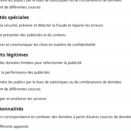
Déclarer mes travaux en quelques clics !
 suivre pour mon transfert de
 le bénéficiaire du transfert qui déclenche et effectue la
, lui, remplir l’accord de transfert (page 2, point 5 du Cerfa).
ulaire correspondant, c’est-à-dire, le
Cerfa 13410
.
u par courrier recommandé avec accusé de réception
4 e
Normalement, c’est la même mairie qui a délivré le permis de co
 pour obtenir une réponse à m