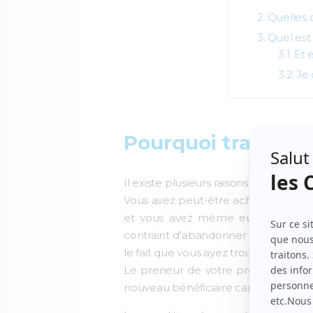
Quelles 
Quel est
Et 
Je 
Pourquoi transfére
Il existe plusieurs raisons qui amène
Vous avez peut-être acheté un terra
et vous avez même eu l’autorisati
contraint d’abandonner votre projet
le fait que vous ayez trouvé quelqu’u
Le preneur de votre projet n’est pa
nouveau bénéficiaire car l’autorisatio