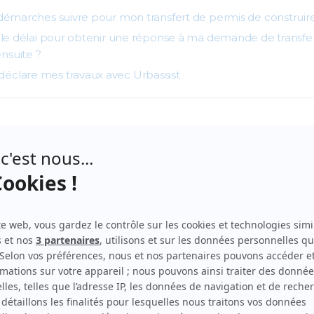
démarches suivre pour mon transfert de permis de construire
 le délai pour obtenir une réponse à ma demande de transfer
ensuite ?
déclare mes travaux avec Urbassist
r son permis de construire ?
nt une personne à se désister de ses projets de construction.
in à un moment de votre vie où vous avez eu l’opportunité e
on pour démarrer vos travaux. Entretemps, un retourneme
. Par exemple une mutation, une nouvelle possibilité, une 
n prêt à vous acheter votre terrain et votre projet avec des 
s obligé de refaire une demande de permis de construire, 
n est liée au terrain mais pas à vous.