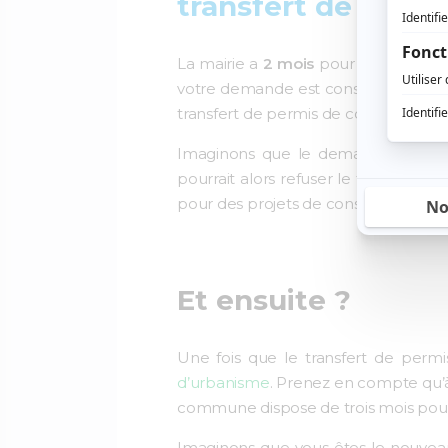
transfert de permi
La mairie a
2 mois
pour donner une 
votre demande est considérée co
transfert de permis de construire. Cel
Imaginons que le demandant est une
pourrait alors refuser le transfert 
pour des projets de constructions ou 
Et ensuite ?
Une fois que le transfert de permi
d’urbanisme
. Prenez en compte qu’à
commune dispose de trois mois pour d
Imaginons que vous êtes le nouveau t