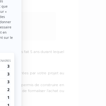
s,
an. Cela vous fait 5 ans durant lequel
 permis.
ement
génér
ées par votre projet au
i a déjà un permis de construire en
sation avant de formaliser l’achat ou