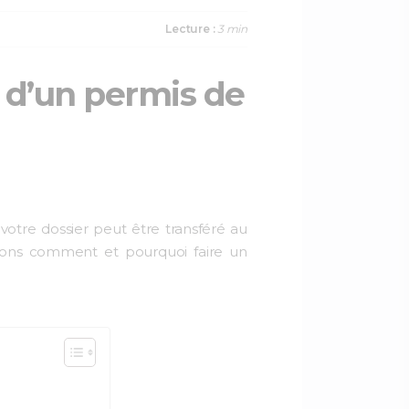
a
w
i
c
i
n
Lecture :
3 min
e
t
k
b
t
e
o
e
d
t d’un permis de
o
r
I
k
n
 votre dossier peut être transféré au
iquons comment et pourquoi faire un